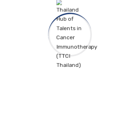
ula.ac.th
)