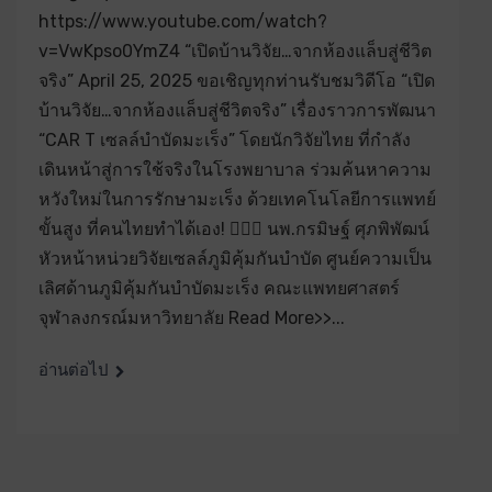
https://www.youtube.com/watch?
v=VwKpso0YmZ4 “เปิดบ้านวิจัย…จากห้องแล็บสู่ชีวิต
จริง” April 25, 2025 ขอเชิญทุกท่านรับชมวิดีโอ “เปิด
บ้านวิจัย…จากห้องแล็บสู่ชีวิตจริง” เรื่องราวการพัฒนา
“CAR T เซลล์บำบัดมะเร็ง” โดยนักวิจัยไทย ที่กำลัง
เดินหน้าสู่การใช้จริงในโรงพยาบาล ร่วมค้นหาความ
หวังใหม่ในการรักษามะเร็ง ด้วยเทคโนโลยีการแพทย์
ขั้นสูง ที่คนไทยทำได้เอง! 👨🏻‍⚕️ นพ.กรมิษฐ์ ศุภพิพัฒน์
หัวหน้าหน่วยวิจัยเซลล์ภูมิคุ้มกันบำบัด ศูนย์ความเป็น
เลิศด้านภูมิคุ้มกันบำบัดมะเร็ง คณะแพทยศาสตร์
จุฬาลงกรณ์มหาวิทยาลัย Read More>>...
อ่านต่อไป